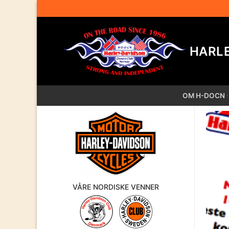
Hopp
til
innholdet
HARL
OM H-DOCN
VÅRE NORDISKE VENNER