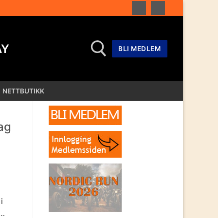
AY
BLI MEDLEM
NETTBUTIKK
 etter:
ag
i
e…