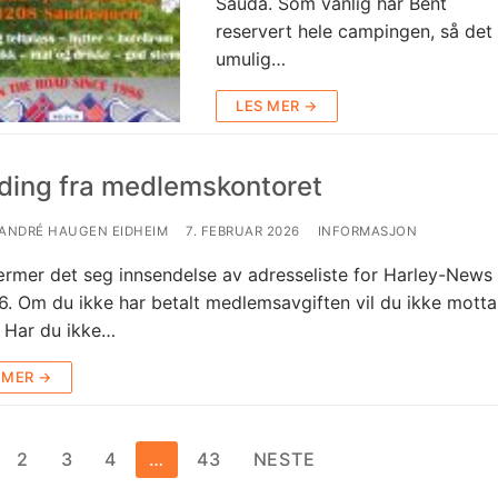
Sauda. Som vanlig har Bent
reservert hele campingen, så det 
umulig…
LES MER →
ding fra medlemskontoret
-ANDRÉ HAUGEN EIDHEIM
7. FEBRUAR 2026
INFORMASJON
rmer det seg innsendelse av adresseliste for Harley-News 
6. Om du ikke har betalt medlemsavgiften vil du ikke motta
. Har du ikke…
 MER →
depaginering
2
3
4
…
43
NESTE