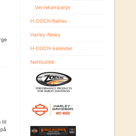
Vervekampanje
H-DOCN Rallies
l
Harley-News
rge
H-DOCN-kalender
Nettbutikk
til
 på