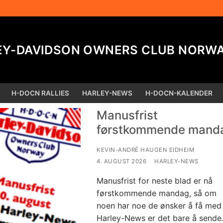
EY-DAVIDSON OWNERS CLUB NORW
H-DOCN RALLIES
HARLEY-NEWS
H-DOCN-KALENDER
Søk
Manusfrist
førstkommende mand
KEVIN-ANDRÉ HAUGEN EIDHEIM
4. AUGUST 2026
HARLEY-NEWS
Manusfrist for neste blad er nå
førstkommende mandag, så om
noen har noe de ønsker å få med 
Harley-News er det bare å send