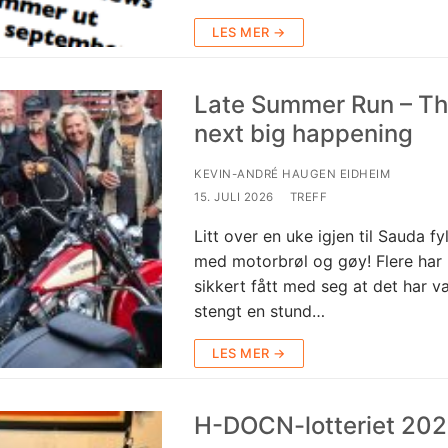
LES MER →
Late Summer Run – T
next big happening
KEVIN-ANDRÉ HAUGEN EIDHEIM
15. JULI 2026
TREFF
Litt over en uke igjen til Sauda fy
med motorbrøl og gøy! Flere har
sikkert fått med seg at det har v
stengt en stund…
LES MER →
H-DOCN-lotteriet 20