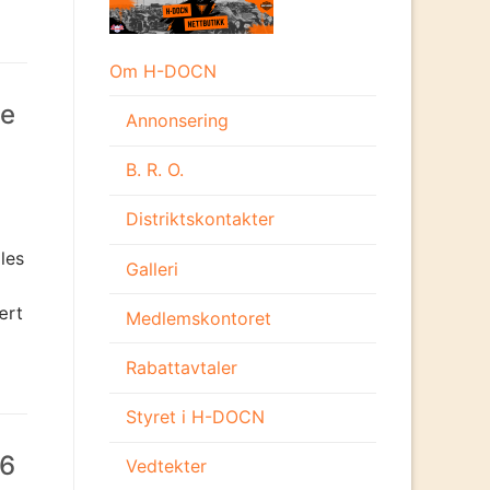
Om H-DOCN
he
Annonsering
B. R. O.
Distriktskontakter
lles
Galleri
ært
Medlemskontoret
Rabattavtaler
Styret i H-DOCN
26
Vedtekter